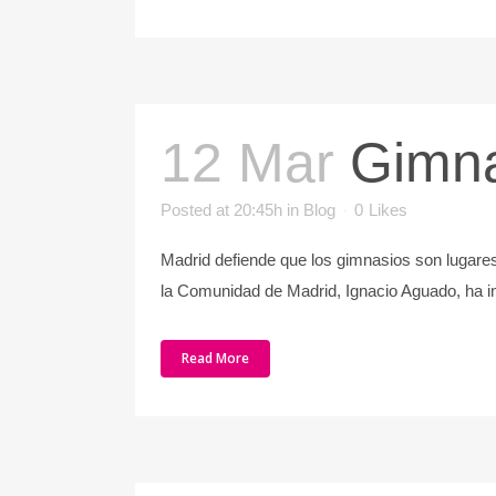
12 Mar
Gimna
Posted at 20:45h
in
Blog
0
Likes
Madrid defiende que los gimnasios son lugares
la Comunidad de Madrid, Ignacio Aguado, ha ins
Read More