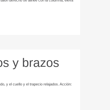
l talón derecho se alinee con la columna, eleva
os y brazos
 y el cuello y el trapecio relajados. Acción: