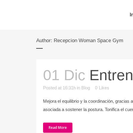
I
Author: Recepcion Woman Space Gym
01 Dic
Entre
Posted at 16:31h
in
Blog
0
Likes
Mejora el equilibrio y la coordinación, gracias
asociada a sostener la postura. Tonifica el cue
Read More