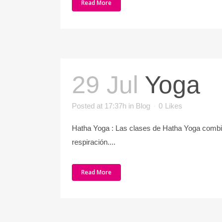
Read More
29 Jul
Yoga
Posted at 17:37h
in
Blog
0
Likes
Hatha Yoga : Las clases de Hatha Yoga combin
respiración....
Read More