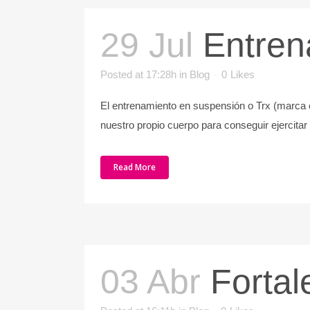
29 Jul
Entren
Posted at 17:28h
in
Blog
0
Likes
El entrenamiento en suspensión o Trx (marca
nuestro propio cuerpo para conseguir ejercitar
Read More
03 Abr
Fortal