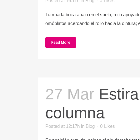
Posted at 16:11h
in
Blog
0
Likes
Tumbada boca abajo en el suelo, rollo apoyado e
omóplatos acercando el rollo hacia la cintura; 
Read More
27 Mar
Estir
columna
Posted at 12:17h
in
Blog
0
Likes