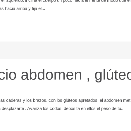
 el izquierdo, inclina el cuerpo un poco hacia el frente de modo que e
hacia arriba y fija el...
icio abdomen , glúte
 caderas y los brazos, con los glúteos apretados, el abdomen metido,
 desplazarte . Avanza los codos, deposita en ellos el peso de tu...