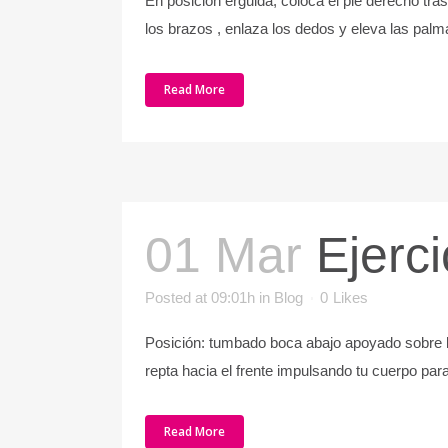
En posición erguida, coloca el pie derecho tras
los brazos , enlaza los dedos y eleva las palmas 
Read More
01 Mar
Ejerc
Posted at 09:01h
in
Blog
0
Likes
Posición: tumbado boca abajo apoyado sobre las
repta hacia el frente impulsando tu cuerpo para
Read More