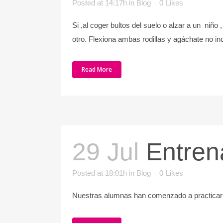
Posted at 14:17h
in
Blog
0
Likes
Si ,al coger bultos del suelo o alzar a un niño
otro. Flexiona ambas rodillas y agáchate no inc
Read More
29 Jul
Entren
Posted at 18:01h
in
Blog
0
Likes
Nuestras alumnas han comenzado a practicar 