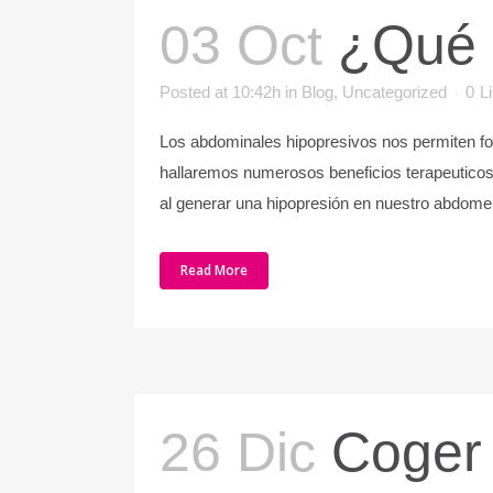
03 Oct
¿Qué 
Posted at 10:42h
in
Blog
,
Uncategorized
0
L
Los abdominales hipopresivos nos permiten fort
hallaremos numerosos beneficios terapeuticos
al generar una hipopresión en nuestro abdomen
Read More
26 Dic
Coger 