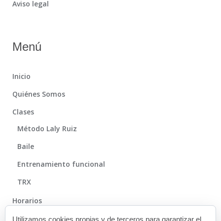
Aviso legal
Menú
Inicio
Quiénes Somos
Clases
Método Laly Ruiz
Baile
Entrenamiento funcional
TRX
Horarios
Método
Utilizamos cookies propias y de terceros para garantizar el