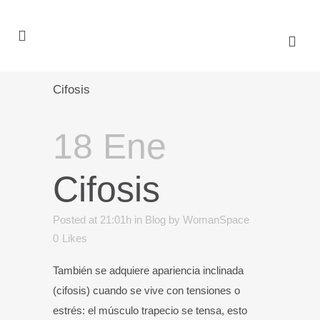
Cifosis
18 Ene
Cifosis
Posted at 21:01h
in
Blog
by
WomanSpace
0
Likes
También se adquiere apariencia inclinada
(cifosis) cuando se vive con tensiones o
estrés: el músculo trapecio se tensa, esto